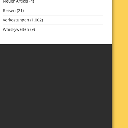
Neuer Artikel
(4)
Reisen
(21)
Verkostungen
(1.002)
Whiskywelten
(9)