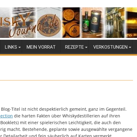
LINKS
MEIN VORRAT
REZEPTE
VERKOSTUNGEN
 Blog-Titel ist nicht despektierlich gemeint, ganz im Gegenteil.
lection
die harten Fakten über Whiskydestillerien auf ihren
ooklets) mit einer spielerischen Leichtigkeit, die auch den
erig macht. Bestehende, geplante sowie ausgewählte vergangene
er Detailarbeit und fein säuberlich auf Karten vermerkt.