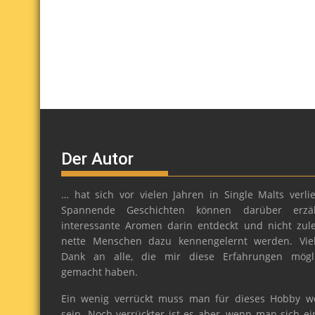
Der Autor
… hat sich vor vielen Jahren in Single Malts verlie
Spannende Geschichten können darüber erzäh
interessante Aromen darin entdeckt und nicht zule
nette Menschen dazu kennengelernt werden. Vie
Dank an alle, die mir diese Erfahrungen mögl
gemacht haben.
Ein wenig verrückt muss man für dieses Hobby w
sein. Noch verrückter ist es aber, wenn man sich ei