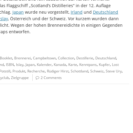
Flaggschiff „Scotland’s Distilleries“ in der 12. Auflage
Schlag.
Japan
wurde neu vorgestellt,
Irland
und
Deutschland
Islay
, Österreich und der Schweiz. Vor kurzem wurden dann
licht. Wegen der hohen Brennereidichte in einigen Gegenden
Maps entworfen.
,
,
,
,
,
,
Booklet
Brennerei
Campbeltown
Collection
Destillerie
Deutschland
,
,
,
,
,
,
,
,
,
and
ISBN
Islay
Japan
Kalender
Kanada
Karte
Kenntpans
Kupfer
Lost
,
,
,
,
,
,
,
Potstill
Produkt
Recherche
Rüdiger Hirst
Schottland
Schweiz
Steve Ury
,
yclub
Zielgruppe
2 Comments