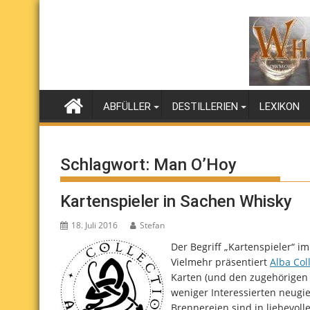
Skip
to
content
ABFÜLLER
DESTILLERIEN
LEXIKON
Schlagwort:
Man O’Hoy
Kartenspieler in Sachen Whisky
18. Juli 2016
Stefan
Der Begriff „Kartenspieler“ im
Vielmehr präsentiert
Alba Col
Karten (und den zugehörigen B
weniger Interessierten neugi
Brennereien sind in liebevoll