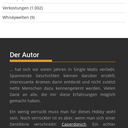
Verkostungen
(1.002)
Whiskywelten
(9)
Der Autor
… hat sich vor vielen Jahren in Single Malts verliebt.
Spannende Geschichten können darüber erzählt,
interessante Aromen darin entdeckt und nicht zuletzt
nette Menschen dazu kennengelernt werden. Vielen
Dank an alle, die mir diese Erfahrungen möglich
gemacht haben.
Ein wenig verrückt muss man für dieses Hobby wohl
sein. Noch verrückter ist es aber, wenn man sich einer
Destillerie verschreibt:
Caperdonich
. Ein echter