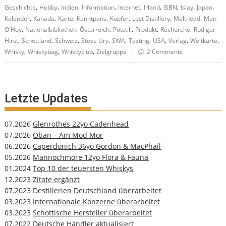
,
,
,
,
,
,
,
,
,
Geschichte
Hobby
Indien
Information
Internet
Irland
ISBN
Islay
Japan
,
,
,
,
,
,
,
Kalender
Kanada
Karte
Kenntpans
Kupfer
Lost Distillery
Malthead
Man
,
,
,
,
,
,
O'Hoy
Nationalbibliothek
Österreich
Potstill
Produkt
Recherche
Rüdiger
,
,
,
,
,
,
,
,
,
Hirst
Schottland
Schweiz
Steve Ury
SWA
Tasting
USA
Verlag
Weltkarte
,
,
,
Whisky
Whiskybag
Whiskyclub
Zielgruppe
2 Comments
Letzte Updates
07.2026
Glenrothes 22yo Cadenhead
07.2026
Oban – Am Mod Mor
06.2026
Caperdonich 36yo Gordon & MacPhail
05.2026
Mannochmore 12yo Flora & Fauna
01.2024
Top 10 der teuersten Whiskys
12.2023
Zitate ergänzt
07.2023
Destillerien Deutschland überarbeitet
03.2023
Internationale Konzerne überarbeitet
03.2023
Schottische Hersteller überarbeitet
07.2022
Deutsche Händler aktualisiert