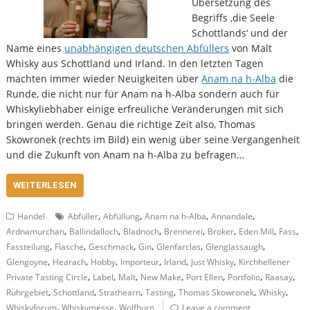
Übersetzung des
Begriffs ‚die Seele
Schottlands‘ und der
Name eines
unabhängigen deutschen Abfüllers
von Malt
Whisky aus Schottland und Irland. In den letzten Tagen
machten immer wieder Neuigkeiten über
Anam na h-Alba
die
Runde, die nicht nur für Anam na h-Alba sondern auch für
Whiskyliebhaber einige erfreuliche Veränderungen mit sich
bringen werden. Genau die richtige Zeit also, Thomas
Skowronek (rechts im Bild) ein wenig über seine Vergangenheit
und die Zukunft von Anam na h-Alba zu befragen…
WEITERLESEN
,
,
,
,
Handel
Abfüller
Abfüllung
Anam na h-Alba
Annandale
,
,
,
,
,
,
,
Ardnamurchan
Ballindalloch
Bladnoch
Brennerei
Broker
Eden Mill
Fass
,
,
,
,
,
,
Fassteilung
Flasche
Geschmack
Gin
Glenfarclas
Glenglassaugh
,
,
,
,
,
,
Glengoyne
Hearach
Hobby
Importeur
Irland
Just Whisky
Kirchhellener
,
,
,
,
,
,
,
Private Tasting Circle
Label
Malt
New Make
Port Ellen
Portfolio
Raasay
,
,
,
,
,
,
Ruhrgebiet
Schottland
Strathearn
Tasting
Thomas Skowronek
Whisky
,
,
Whiskyforum
Whiskymesse
Wolfburn
Leave a comment