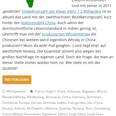
Und mit seiner in 2011
‚gezählten‘
Einwohnerzahl von etwas mehr 1,2 Milliarden
ist es
aktuell das Land mit der zweithöchsten Bevölkerungszahl, kurz
hinter der
Volksrepublik China
. Auch wenn der
durchschnittliche Lebensstandard in Indien gering ist,
übertrifft man mit der
produzierten Whiskymenge
die
Chinesen bei weitem (wird eigentlich Whisky in China
produziert? Muss da wohl mal googlen…) und liegt eher auf
westlichem Niveau. Die Quantität stimmt also wegen der
großen Nachfrage im eigenen Land. Doch die Frage, die man an
dieser Stelle immer wieder hört, ist: Wie steht es mit der
Qualität?
WEITERLESEN
,
,
,
,
,
Whiskywelten
Amrut
Angel's Share
Antiquity
Bagpiper
Bharat
,
,
,
,
,
,
Blended Whisky
Blindtasting
Brennerei
China
Dalmore
Definition
,
,
,
,
,
,
,
Destillerie
Europa
Gerste
Getreide
Indien
Invergordon
Isle of Jura
,
,
,
,
,
,
,
,
Kasauli
Kolonie
McDowell's
Melasse
Qualität
Rampur
Rum
Schottland
,
,
,
,
,
Scotch Whisky Association
Signature
Sikkim
Single Malt
South Seas