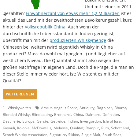
Und mit seiner in 2011
‚gezählten‘
Einwohnerzahl von etwas mehr 1,2 Milliarden
ist es
aktuell das Land mit der zweithöchsten Bevölkerungszahl, kurz
hinter der
Volksrepublik China
. Auch wenn der
durchschnittliche Lebensstandard in Indien gering ist,
übertrifft man mit der
produzierten Whiskymenge
die
Chinesen bei weitem (wird eigentlich Whisky in China
produziert? Muss da wohl mal googlen…) und liegt eher auf
westlichem Niveau. Die Quantität stimmt also wegen der
großen Nachfrage im eigenen Land. Doch die Frage, die man an
dieser Stelle immer wieder hört, ist: Wie steht es mit der
Qualität?
WEITERLESEN
,
,
,
,
,
Whiskywelten
Amrut
Angel's Share
Antiquity
Bagpiper
Bharat
,
,
,
,
,
,
Blended Whisky
Blindtasting
Brennerei
China
Dalmore
Definition
,
,
,
,
,
,
,
Destillerie
Europa
Gerste
Getreide
Indien
Invergordon
Isle of Jura
,
,
,
,
,
,
,
,
Kasauli
Kolonie
McDowell's
Melasse
Qualität
Rampur
Rum
Schottland
,
,
,
,
,
Scotch Whisky Association
Signature
Sikkim
Single Malt
South Seas