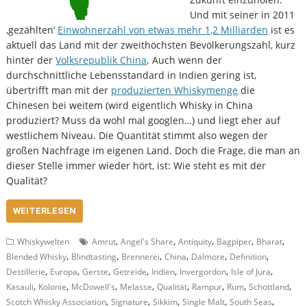
Und mit seiner in 2011
‚gezählten‘
Einwohnerzahl von etwas mehr 1,2 Milliarden
ist es
aktuell das Land mit der zweithöchsten Bevölkerungszahl, kurz
hinter der
Volksrepublik China
. Auch wenn der
durchschnittliche Lebensstandard in Indien gering ist,
übertrifft man mit der
produzierten Whiskymenge
die
Chinesen bei weitem (wird eigentlich Whisky in China
produziert? Muss da wohl mal googlen…) und liegt eher auf
westlichem Niveau. Die Quantität stimmt also wegen der
großen Nachfrage im eigenen Land. Doch die Frage, die man an
dieser Stelle immer wieder hört, ist: Wie steht es mit der
Qualität?
WEITERLESEN
,
,
,
,
,
Whiskywelten
Amrut
Angel's Share
Antiquity
Bagpiper
Bharat
,
,
,
,
,
,
Blended Whisky
Blindtasting
Brennerei
China
Dalmore
Definition
,
,
,
,
,
,
,
Destillerie
Europa
Gerste
Getreide
Indien
Invergordon
Isle of Jura
,
,
,
,
,
,
,
,
Kasauli
Kolonie
McDowell's
Melasse
Qualität
Rampur
Rum
Schottland
,
,
,
,
,
Scotch Whisky Association
Signature
Sikkim
Single Malt
South Seas