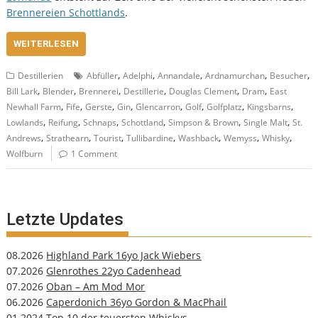
Brennereien Schottlands
.
WEITERLESEN
,
,
,
,
,
Destillerien
Abfüller
Adelphi
Annandale
Ardnamurchan
Besucher
,
,
,
,
,
,
Bill Lark
Blender
Brennerei
Destillerie
Douglas Clement
Dram
East
,
,
,
,
,
,
,
,
Newhall Farm
Fife
Gerste
Gin
Glencarron
Golf
Golfplatz
Kingsbarns
,
,
,
,
,
,
Lowlands
Reifung
Schnaps
Schottland
Simpson & Brown
Single Malt
St.
,
,
,
,
,
,
,
Andrews
Strathearn
Tourist
Tullibardine
Washback
Wemyss
Whisky
Wolfburn
1 Comment
Letzte Updates
08.2026
Highland Park 16yo Jack Wiebers
07.2026
Glenrothes 22yo Cadenhead
07.2026
Oban – Am Mod Mor
06.2026
Caperdonich 36yo Gordon & MacPhail
01.2024
Top 10 der teuersten Whiskys