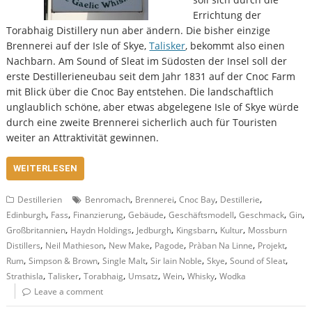
Errichtung der
Torabhaig Distillery nun aber ändern. Die bisher einzige
Brennerei auf der Isle of Skye,
Talisker
, bekommt also einen
Nachbarn. Am Sound of Sleat im Südosten der Insel soll der
erste Destillerieneubau seit dem Jahr 1831 auf der Cnoc Farm
mit Blick über die Cnoc Bay entstehen. Die landschaftlich
unglaublich schöne, aber etwas abgelegene Isle of Skye würde
durch eine zweite Brennerei sicherlich auch für Touristen
weiter an Attraktivität gewinnen.
WEITERLESEN
,
,
,
,
Destillerien
Benromach
Brennerei
Cnoc Bay
Destillerie
,
,
,
,
,
,
,
Edinburgh
Fass
Finanzierung
Gebäude
Geschäftsmodell
Geschmack
Gin
,
,
,
,
,
Großbritannien
Haydn Holdings
Jedburgh
Kingsbarn
Kultur
Mossburn
,
,
,
,
,
,
Distillers
Neil Mathieson
New Make
Pagode
Pràban Na Linne
Projekt
,
,
,
,
,
,
Rum
Simpson & Brown
Single Malt
Sir Iain Noble
Skye
Sound of Sleat
,
,
,
,
,
,
Strathisla
Talisker
Torabhaig
Umsatz
Wein
Whisky
Wodka
Leave a comment