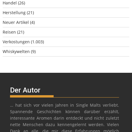
Handel
(26)
Herstellung
(21)
Neuer Artikel
(4)
Reisen
(21)
Verkostungen
(1.003)
Whiskywelten
(9)
Der Autor
… hat sich vor vielen Jahren in Single Malts verliebt.
Spannende Geschichten können darüber erzählt,
interessante Aromen darin entdeckt und nicht zuletzt
nette Menschen dazu kennengelernt werden. Vielen
Dank an alle, die mir diese Erfahrungen möglich