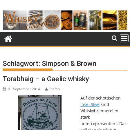
Skip
to
content
Schlagwort:
Simpson & Brown
Torabhaig – a Gaelic whisky
10. September 2014
Stefan
Auf der schottischen
Insel Skye
sind
Whiskybrennereien
stark
unterrepräsentiert. Das
soll sich durch die