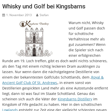
Whisky und Golf bei Kingsbarns
1. November 2013
Stefan
Warum nicht, Whisky
und Golf passen doch
für schottische
Verhältnisse mehr als
gut zusammen? Wenn
die Spieler sich nach
einer erfolgreichen
Runde am 19. Loch treffen, gibt es doch wohl nichts schöneres,
als den Tag mit einem richtig leckeren Dram ausklingen zu
lassen. Nur wenn dann die nächstgelegene Destillerie von
einem der bekanntesten Golfclubs Schottlands, dem ‚
Royal &
Ancient Golf Club Of St. Andrews
‚, in einem sonst von
Destillerien gespickten Land mehr als eine Autostunde entfernt
liegt, dann ist was faul im Staate Schottland. Genau das
scheinen sich auch die Väter der
Kingsbarns Distillery
im
Kingdom of Fife gedacht zu haben. Hier in den schottischen
Lowlands
entsteht zur Zeit eine der vielleicht schönsten neuen