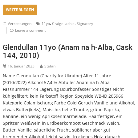
WEITERLESEN
,
,
Verkostungen
11yo
Craigellachie
Signatory
Leave a comment
Glendullan 11yo (Anam na h-Alba, Cask
144, 2010)
16. Januar 2023
Stefan
Name Glendullan (Charity for Ukraine) Alter 11 Jahre
(2010/2022) Alkohol 57,4 % Abfüller Anam na h-Alba
Fassnummer 144 Lagerung Bourbonfässer Sonstiges Nicht
kühlgefiltert, kein Farbstoff Region Speyside WB-ID 205966
Kategorie Colamischung Farbe Gold Geruch Vanille und Alkohol,
etwas Butter(keks), Maische, helle Traube, grüne Paprika,
Banane, ein wenig Aprikosenmarmelade, Haarfestiger, ein
Spritzer Weißwein in Erdbeerkompott Geschmack Weich,
Butter, Vanille, säuerliche Frucht, süßlicher aber gut
brennender Alkohol, leicht salzig, trockenes Holz, danach