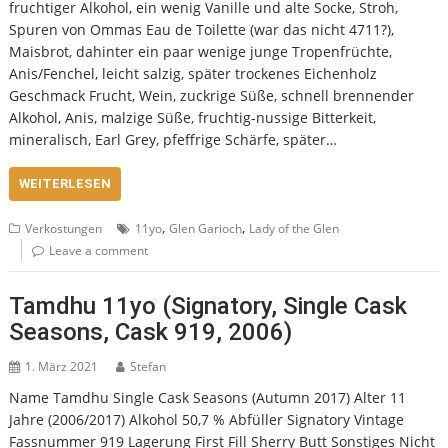
fruchtiger Alkohol, ein wenig Vanille und alte Socke, Stroh,
Spuren von Ommas Eau de Toilette (war das nicht 4711?),
Maisbrot, dahinter ein paar wenige junge Tropenfrüchte,
Anis/Fenchel, leicht salzig, später trockenes Eichenholz
Geschmack Frucht, Wein, zuckrige Süße, schnell brennender
Alkohol, Anis, malzige Süße, fruchtig-nussige Bitterkeit,
mineralisch, Earl Grey, pfeffrige Schärfe, später…
WEITERLESEN
,
,
Verkostungen
11yo
Glen Garioch
Lady of the Glen
Leave a comment
Tamdhu 11yo (Signatory, Single Cask
Seasons, Cask 919, 2006)
1. März 2021
Stefan
Name Tamdhu Single Cask Seasons (Autumn 2017) Alter 11
Jahre (2006/2017) Alkohol 50,7 % Abfüller Signatory Vintage
Fassnummer 919 Lagerung First Fill Sherry Butt Sonstiges Nicht