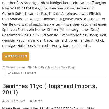
Bourbonfass Sonstiges Nicht kühlgefiltert, kein Farbstoff Region
Islay WB-ID 41174 Kategorie Handwerkskunst Farbe Gold
Geruch Süßlich-sanfter Rauch, Salz, Apfelmus, etwas Pfirsich
und Ananas, ein wenig Schwefel, gut getoastetes Brot, dahinter
Vanille und was pflanzliches, weiterhin weicher Rauch mit einer
Spur von Zitrus, ein kleiner Stinker (Milch, vergorenes Gras)
Geschmack Zitrus, süß, viel Vanille… Vanillepudding, Honig, weit
weniger Rauch als in der Nase, nur leicht brennender Alkohol,
nussiges Holz, Tee, Salz, mehr Honig, Karamell Finish…
WEITERLESEN
,
,
Verkostungen
11yo
Bruichladdich
Wee Ruari
Leave a comment
Benrinnes 11yo (Hogshead Imports,
2011)
27. März 2025
Stefan
Name Benrinnes Alter 11 Jahre (2011/2022) Alkohol 48 %