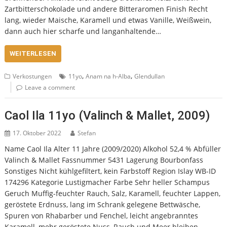
Zartbitterschokolade und andere Bitteraromen Finish Recht
lang, wieder Maische, Karamell und etwas Vanille, Weißwein,
dann auch hier scharfe und langanhaltende…
WEITERLESEN
,
,
Verkostungen
11yo
Anam na h-Alba
Glendullan
Leave a comment
Caol Ila 11yo (Valinch & Mallet, 2009)
17. Oktober 2022
Stefan
Name Caol Ila Alter 11 Jahre (2009/2020) Alkohol 52,4 % Abfüller
Valinch & Mallet Fassnummer 5431 Lagerung Bourbonfass
Sonstiges Nicht kühlgefiltert, kein Farbstoff Region Islay WB-ID
174296 Kategorie Lustigmacher Farbe Sehr heller Schampus
Geruch Muffig-feuchter Rauch, Salz, Karamell, feuchter Lappen,
geröstete Erdnuss, lang im Schrank gelegene Bettwäsche,
Spuren von Rhabarber und Fenchel, leicht angebranntes
Karamell, mehr geröstete Nuss, Rauch und Meer bleiben