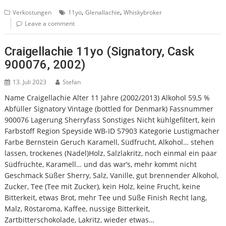
,
,
Verkostungen
11yo
Glenallachie
Whiskybroker
Leave a comment
Craigellachie 11yo (Signatory, Cask
900076, 2002)
13. Juli 2023
Stefan
Name Craigellachie Alter 11 Jahre (2002/2013) Alkohol 59,5 %
Abfüller Signatory Vintage (bottled for Denmark) Fassnummer
900076 Lagerung Sherryfass Sonstiges Nicht kühlgefiltert, kein
Farbstoff Region Speyside WB-ID 57903 Kategorie Lustigmacher
Farbe Bernstein Geruch Karamell, Südfrucht, Alkohol… stehen
lassen, trockenes (Nadel)Holz, Salzlakritz, noch einmal ein paar
Südfrüchte, Karamell… und das war’s, mehr kommt nicht
Geschmack Süßer Sherry, Salz, Vanille, gut brennender Alkohol,
Zucker, Tee (Tee mit Zucker), kein Holz, keine Frucht, keine
Bitterkeit, etwas Brot, mehr Tee und Süße Finish Recht lang,
Malz, Röstaroma, Kaffee, nussige Bitterkeit,
Zartbitterschokolade, Lakritz, wieder etwas…