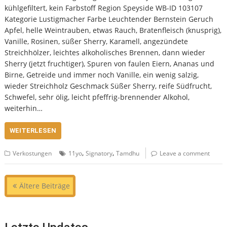
kühlgefiltert, kein Farbstoff Region Speyside WB-ID 103107
Kategorie Lustigmacher Farbe Leuchtender Bernstein Geruch
Apfel, helle Weintrauben, etwas Rauch, Bratenfleisch (knusprig),
Vanille, Rosinen, süßer Sherry, Karamell, angezündete
Streichhölzer, leichtes alkoholisches Brennen, dann wieder
Sherry (jetzt fruchtiger), Spuren von faulen Eiern, Ananas und
Birne, Getreide und immer noch Vanille, ein wenig salzig,
wieder Streichholz Geschmack Süßer Sherry, reife Südfrucht,
Schwefel, sehr ölig, leicht pfeffrig-brennender Alkohol,
weiterhin…
WEITERLESEN
,
,
Verkostungen
11yo
Signatory
Tamdhu
Leave a comment
Beitragsnavigation
Ältere Beiträge