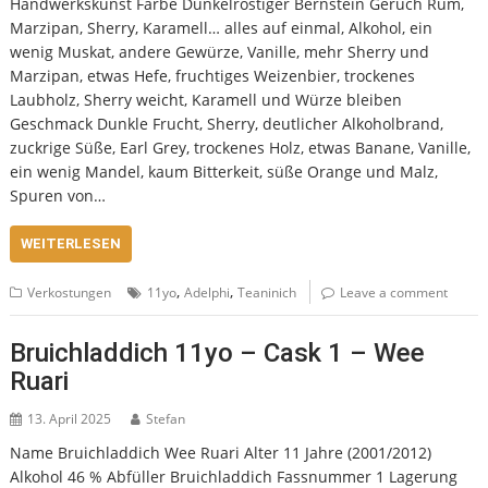
Handwerkskunst Farbe Dunkelrostiger Bernstein Geruch Rum,
Marzipan, Sherry, Karamell… alles auf einmal, Alkohol, ein
wenig Muskat, andere Gewürze, Vanille, mehr Sherry und
Marzipan, etwas Hefe, fruchtiges Weizenbier, trockenes
Laubholz, Sherry weicht, Karamell und Würze bleiben
Geschmack Dunkle Frucht, Sherry, deutlicher Alkoholbrand,
zuckrige Süße, Earl Grey, trockenes Holz, etwas Banane, Vanille,
ein wenig Mandel, kaum Bitterkeit, süße Orange und Malz,
Spuren von…
WEITERLESEN
,
,
Verkostungen
11yo
Adelphi
Teaninich
Leave a comment
Bruichladdich 11yo – Cask 1 – Wee
Ruari
13. April 2025
Stefan
Name Bruichladdich Wee Ruari Alter 11 Jahre (2001/2012)
Alkohol 46 % Abfüller Bruichladdich Fassnummer 1 Lagerung