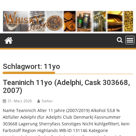
Skip
to
content
Schlagwort:
11yo
Teaninich 11yo (Adelphi, Cask 303668,
2007)
31. März 2026
Stefan
Name Teaninich Alter 11 Jahre (2007/2019) Alkohol 53,8 %
Abfüller Adelphi (für Adelphi Club Denmark) Fassnummer
303668 Lagerung Sherryfass Sonstiges Nicht kühlgefiltert, kein
Farbstoff Region Highlands WB-ID 131146 Kategorie