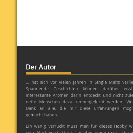
Der Autor
… hat sich vor vielen Jahren in Single Malts verlie
Spannende Geschichten können darüber erzäh
interessante Aromen darin entdeckt und nicht zule
nette Menschen dazu kennengelernt werden. Vie
Dank an alle, die mir diese Erfahrungen mögl
gemacht haben.
Ein wenig verrückt muss man für dieses Hobby w
sein. Noch verrückter ist es aber, wenn man sich ei