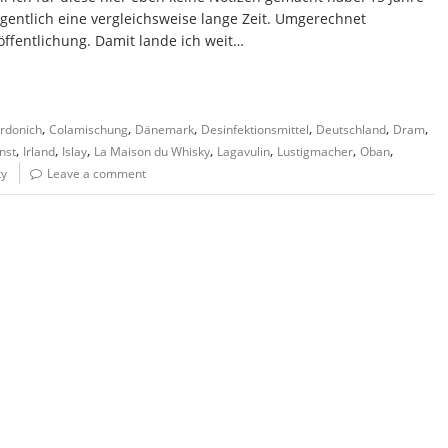
gentlich eine vergleichsweise lange Zeit. Umgerechnet
öffentlichung. Damit lande ich weit…
,
,
,
,
,
,
rdonich
Colamischung
Dänemark
Desinfektionsmittel
Deutschland
Dram
,
,
,
,
,
,
,
nst
Irland
Islay
La Maison du Whisky
Lagavulin
Lustigmacher
Oban
ky
Leave a comment