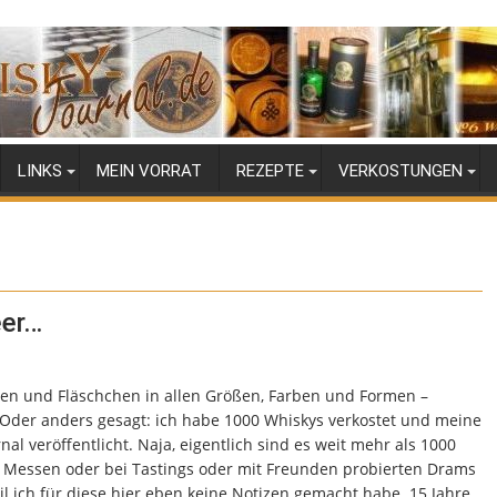
LINKS
MEIN VORRAT
REZEPTE
VERKOSTUNGEN
eer…
en und Fläschchen in allen Größen, Farben und Formen –
Oder anders gesagt: ich habe 1000 Whiskys verkostet und meine
al veröffentlicht. Naja, eigentlich sind es weit mehr als 1000
uf Messen oder bei Tastings oder mit Freunden probierten Drams
eil ich für diese hier eben keine Notizen gemacht habe. 15 Jahre