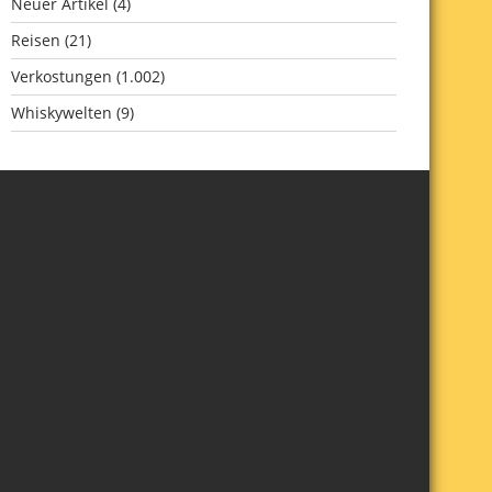
Neuer Artikel
(4)
Reisen
(21)
Verkostungen
(1.002)
Whiskywelten
(9)