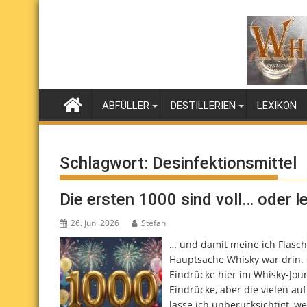
Skip
to
content
ABFÜLLER
DESTILLERIEN
LEXIKON
Schlagwort:
Desinfektionsmittel
Die ersten 1000 sind voll… oder l
26. Juni 2026
Stefan
… und damit meine ich Flasch
Hauptsache Whisky war drin. 
Eindrücke hier im Whisky-Journ
Eindrücke, aber die vielen a
lasse ich unberücksichtigt, w