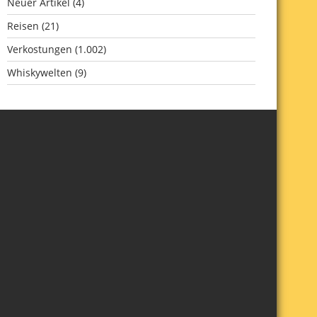
Neuer Artikel
(4)
Reisen
(21)
Verkostungen
(1.002)
Whiskywelten
(9)