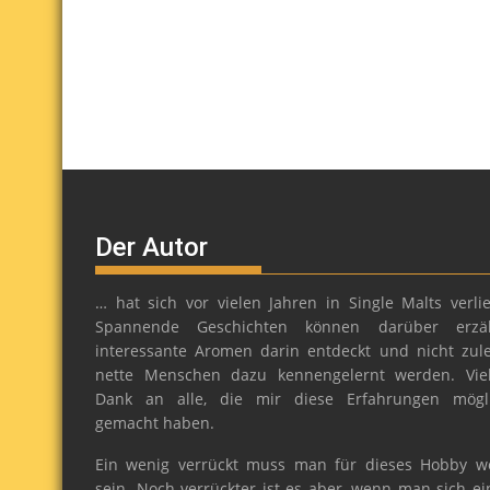
Der Autor
… hat sich vor vielen Jahren in Single Malts verlie
Spannende Geschichten können darüber erzäh
interessante Aromen darin entdeckt und nicht zule
nette Menschen dazu kennengelernt werden. Vie
Dank an alle, die mir diese Erfahrungen mögl
gemacht haben.
Ein wenig verrückt muss man für dieses Hobby w
sein. Noch verrückter ist es aber, wenn man sich ei