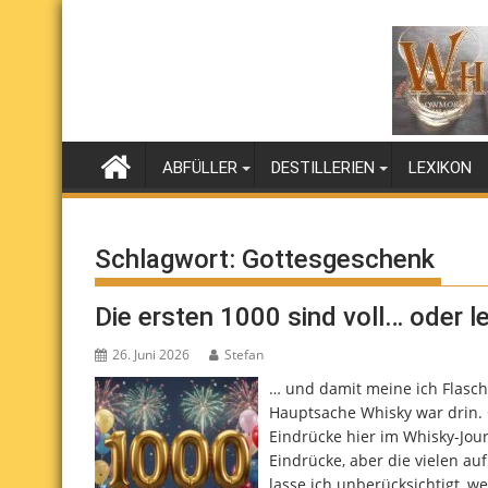
Skip
to
content
ABFÜLLER
DESTILLERIEN
LEXIKON
Schlagwort:
Gottesgeschenk
Die ersten 1000 sind voll… oder l
26. Juni 2026
Stefan
… und damit meine ich Flasch
Hauptsache Whisky war drin. 
Eindrücke hier im Whisky-Journ
Eindrücke, aber die vielen a
lasse ich unberücksichtigt, w