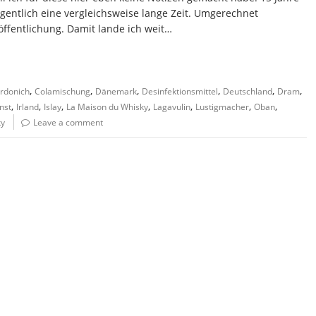
gentlich eine vergleichsweise lange Zeit. Umgerechnet
öffentlichung. Damit lande ich weit…
,
,
,
,
,
,
rdonich
Colamischung
Dänemark
Desinfektionsmittel
Deutschland
Dram
,
,
,
,
,
,
,
nst
Irland
Islay
La Maison du Whisky
Lagavulin
Lustigmacher
Oban
ky
Leave a comment