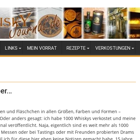
LINKS
MEIN VORRAT
REZEPTE
VERKOSTUNGEN
eer…
en und Fläschchen in allen Größen, Farben und Formen –
Oder anders gesagt: ich habe 1000 Whiskys verkostet und meine
al veröffentlicht. Naja, eigentlich sind es weit mehr als 1000
uf Messen oder bei Tastings oder mit Freunden probierten Drams
eil ich für diese hier eben keine Notizen gemacht habe. 15 Jahre