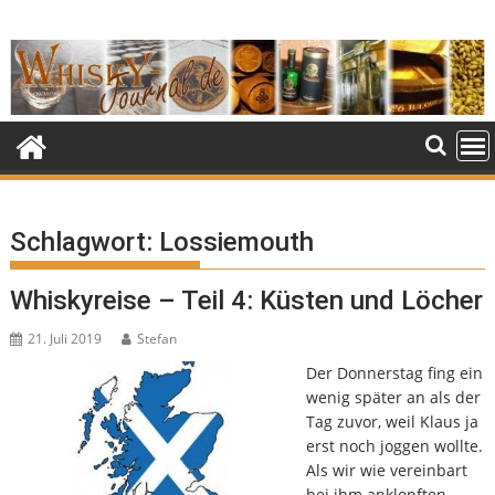
Skip
to
content
Schlagwort:
Lossiemouth
Whiskyreise – Teil 4: Küsten und Löcher
21. Juli 2019
Stefan
Der Donnerstag fing ein
wenig später an als der
Tag zuvor, weil Klaus ja
erst noch joggen wollte.
Als wir wie vereinbart
bei ihm anklopften,