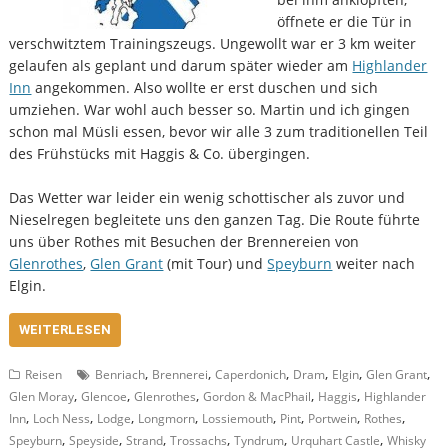
öffnete er die Tür in
verschwitztem Trainingszeugs. Ungewollt war er 3 km weiter
gelaufen als geplant und darum später wieder am
Highlander
Inn
angekommen. Also wollte er erst duschen und sich
umziehen. War wohl auch besser so. Martin und ich gingen
schon mal Müsli essen, bevor wir alle 3 zum traditionellen Teil
des Frühstücks mit Haggis & Co. übergingen.
Das Wetter war leider ein wenig schottischer als zuvor und
Nieselregen begleitete uns den ganzen Tag. Die Route führte
uns über Rothes mit Besuchen der Brennereien von
Glenrothes
,
Glen Grant
(mit Tour) und
Speyburn
weiter nach
Elgin.
WEITERLESEN
,
,
,
,
,
,
Reisen
Benriach
Brennerei
Caperdonich
Dram
Elgin
Glen Grant
,
,
,
,
,
Glen Moray
Glencoe
Glenrothes
Gordon & MacPhail
Haggis
Highlander
,
,
,
,
,
,
,
,
Inn
Loch Ness
Lodge
Longmorn
Lossiemouth
Pint
Portwein
Rothes
,
,
,
,
,
,
Speyburn
Speyside
Strand
Trossachs
Tyndrum
Urquhart Castle
Whisky