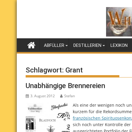
Skip
to
content
ABFÜLLER
DESTILLERIEN
LEXIKON
Schlagwort:
Grant
Unabhängige Brennereien
3. August 2012
Stefan
Als eine der wenigen noch un
kurzem für die Rekordsumme 
französischen Spirituosenkon
sich noch unter Kontrolle de
ausgerichteten Portfolio der 