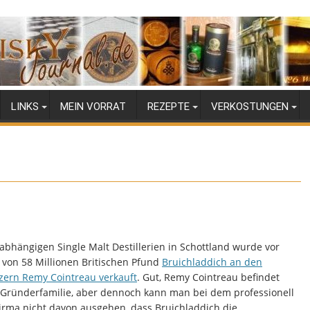
LINKS
MEIN VORRAT
REZEPTE
VERKOSTUNGEN
abhängigen Single Malt Destillerien in Schottland wurde vor
von 58 Millionen Britischen Pfund
Bruichladdich an den
zern Remy Cointreau verkauft
. Gut, Remy Cointreau befindet
r Gründerfamilie, aber dennoch kann man bei dem professionell
Firma nicht davon ausgehen, dass Bruichladdich die