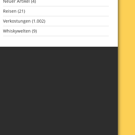
Neuer Artikel
(4)
Reisen
(21)
Verkostungen
(1.002)
Whiskywelten
(9)