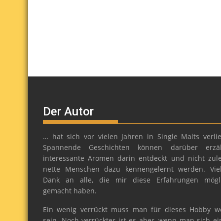
Der Autor
… hat sich vor vielen Jahren in Single Malts verlie
Spannende Geschichten können darüber erzäh
interessante Aromen darin entdeckt und nicht zule
nette Menschen dazu kennengelernt werden. Vie
Dank an alle, die mir diese Erfahrungen mögl
gemacht haben.
Ein wenig verrückt muss man für dieses Hobby w
sein. Noch verrückter ist es aber, wenn man sich ei