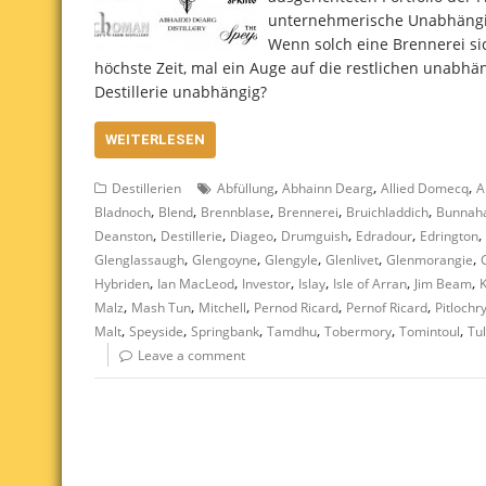
unternehmerische Unabhängigk
Wenn solch eine Brennerei sic
höchste Zeit, mal ein Auge auf die restlichen unabhän
Destillerie unabhängig?
WEITERLESEN
,
,
,
Destillerien
Abfüllung
Abhainn Dearg
Allied Domecq
A
,
,
,
,
,
Bladnoch
Blend
Brennblase
Brennerei
Bruichladdich
Bunnah
,
,
,
,
,
,
Deanston
Destillerie
Diageo
Drumguish
Edradour
Edrington
,
,
,
,
,
Glenglassaugh
Glengoyne
Glengyle
Glenlivet
Glenmorangie
,
,
,
,
,
,
Hybriden
Ian MacLeod
Investor
Islay
Isle of Arran
Jim Beam
,
,
,
,
,
Malz
Mash Tun
Mitchell
Pernod Ricard
Pernof Ricard
Pitlochr
,
,
,
,
,
,
Malt
Speyside
Springbank
Tamdhu
Tobermory
Tomintoul
Tul
Leave a comment