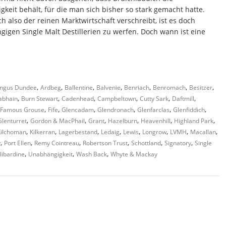
eit behält, für die man sich bisher so stark gemacht hatte.
h also der reinen Marktwirtschaft verschreibt, ist es doch
gigen Single Malt Destillerien zu werfen. Doch wann ist eine
,
,
,
,
,
,
,
ngus Dundee
Ardbeg
Ballentine
Balvenie
Benriach
Benromach
Besitzer
,
,
,
,
,
,
abhain
Burn Stewart
Cadenhead
Campbeltown
Cutty Sark
Daftmill
,
,
,
,
,
,
Famous Grouse
Fife
Glencadam
Glendronach
Glenfarclas
Glenfiddich
,
,
,
,
,
,
Glenturret
Gordon & MacPhail
Grant
Hazelburn
Heavenhill
Highland Park
,
,
,
,
,
,
,
,
Kilchoman
Kilkerran
Lagerbestand
Ledaig
Lewis
Longrow
LVMH
Macallan
,
,
,
,
,
,
y
Port Ellen
Remy Cointreau
Robertson Trust
Schottland
Signatory
Single
,
,
,
libardine
Unabhängigkeit
Wash Back
Whyte & Mackay