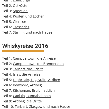
Teil 1:
Edinburgh
Teil 2:
Ostküste
Teil 3:
Speyside
Teil 4:
Küsten und Löcher
Teil 5:
Glencoe
Teil 6:
Trossachs
Teil 7:
Stirling und nach Hause
Whiskyreise 2016
Teil 1:
Campbeltown, die Anreise
Teil 2:
Campbeltown, die Brennereien
Teil 3:
Tarbert, das Schiff
Teil 4:
Islay, die Anreise
Teil 5:
Laphroaig, Lagavulin, Ardbeg
Teil 6:
Bowmore, Ardbeg
Teil 7:
Kilchoman, Bruichladdich
Teil 8:
Caol Ila, Bunnahabhain
Teil 9:
Ardbeg, die Dritte
Teil 10:
Tarbert, Glasgow und nach Hause