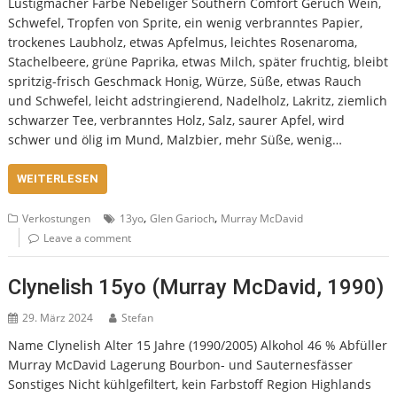
Lustigmacher Farbe Nebeliger Southern Comfort Geruch Wein,
Schwefel, Tropfen von Sprite, ein wenig verbranntes Papier,
trockenes Laubholz, etwas Apfelmus, leichtes Rosenaroma,
Stachelbeere, grüne Paprika, etwas Milch, später fruchtig, bleibt
spritzig-frisch Geschmack Honig, Würze, Süße, etwas Rauch
und Schwefel, leicht adstringierend, Nadelholz, Lakritz, ziemlich
schwarzer Tee, verbranntes Holz, Salz, saurer Apfel, wird
schwer und ölig im Mund, Malzbier, mehr Süße, wenig…
WEITERLESEN
,
,
Verkostungen
13yo
Glen Garioch
Murray McDavid
Leave a comment
Clynelish 15yo (Murray McDavid, 1990)
29. März 2024
Stefan
Name Clynelish Alter 15 Jahre (1990/2005) Alkohol 46 % Abfüller
Murray McDavid Lagerung Bourbon- und Sauternesfässer
Sonstiges Nicht kühlgefiltert, kein Farbstoff Region Highlands