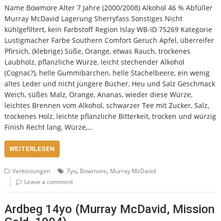
Name Bowmore Alter 7 Jahre (2000/2008) Alkohol 46 % Abfüller
Murray McDavid Lagerung Sherryfass Sonstiges Nicht
kühlgefiltert, kein Farbstoff Region Islay WB-ID 75269 Kategorie
Lustigmacher Farbe Southern Comfort Geruch Apfel, überreifer
Pfirsich, (klebrige) Süße, Orange, etwas Rauch, trockenes
Laubholz, pflanzliche Würze, leicht stechender Alkohol
(Cognac?), helle Gummibärchen, helle Stachelbeere, ein wenig
altes Leder und nicht jüngere Bücher, Heu und Salz Geschmack
Weich, süßes Malz, Orange, Ananas, wieder diese Würze,
leichtes Brennen vom Alkohol, schwarzer Tee mit Zucker, Salz,
trockenes Holz, leichte pflanzliche Bitterkeit, trocken und würzig
Finish Recht lang, Würze,…
WEITERLESEN
,
,
Verkostungen
7yo
Bowmore
Murray McDavid
Leave a comment
Ardbeg 14yo (Murray McDavid, Mission