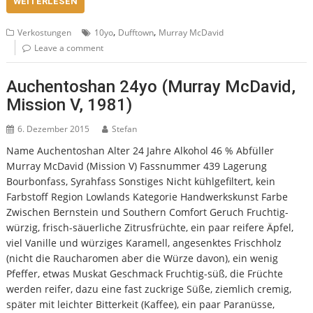
WEITERLESEN
,
,
Verkostungen
10yo
Dufftown
Murray McDavid
Leave a comment
Auchentoshan 24yo (Murray McDavid,
Mission V, 1981)
6. Dezember 2015
Stefan
Name Auchentoshan Alter 24 Jahre Alkohol 46 % Abfüller
Murray McDavid (Mission V) Fassnummer 439 Lagerung
Bourbonfass, Syrahfass Sonstiges Nicht kühlgefiltert, kein
Farbstoff Region Lowlands Kategorie Handwerkskunst Farbe
Zwischen Bernstein und Southern Comfort Geruch Fruchtig-
würzig, frisch-säuerliche Zitrusfrüchte, ein paar reifere Äpfel,
viel Vanille und würziges Karamell, angesenktes Frischholz
(nicht die Raucharomen aber die Würze davon), ein wenig
Pfeffer, etwas Muskat Geschmack Fruchtig-süß, die Früchte
werden reifer, dazu eine fast zuckrige Süße, ziemlich cremig,
später mit leichter Bitterkeit (Kaffee), ein paar Paranüsse,