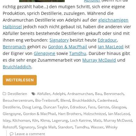
richtig gezählt habe…) den mutigen Schritt, sich eine eigene
Produktion, sprich Destillerie, zuzulegen. Während die
Ardnamurchan Destillerie von Adelphi auf der
gleichnamigen
Halbinsel
jedoch noch nicht gebaut ist, haben die anderen vier
Abfüller bereits bestehende Destillerien gekauft oder sind mit
ihnen eng verbunden:
Signatory
besitzt heute
Edradour
,
Benromach
gehört zu
Gordon & MacPhail
und
Ian MacLeod
ist
der Eigner von
Glengoyne
sowie
Tamdhu
. Darüber hinaus gibt
es die sehr enge Zusammenarbeit von
Murray McDavid
und
Bruichladdich
.
WEITERLESEN
,
,
,
,
,
Destillerien
Abfüller
Adelphi
Ardnamurchan
Bau
Benromach
,
,
,
,
,
Besucherzentrum
Bio-Treibstoff
Blend
Bruichladdich
Cadenhead
,
,
,
,
,
,
,
Destillerie
Doug Laing
Duncan Taylor
Edradour
Fass
Gerste
Glasgow
,
,
,
,
,
Glengoyne
Gordon & MacPhail
Hart Brothers
Holzschnitzel
Ian MacLeod
,
,
,
,
,
,
,
,
Islay
Kilchoman
Kiln
Klima
Lagerung
Loch Katrine
Malz
Murray McDavid
,
,
,
,
,
,
Rohstoff
Signatory
Single Malt
Standort
Tamdhu
Wasser
Whisky
Leave a comment