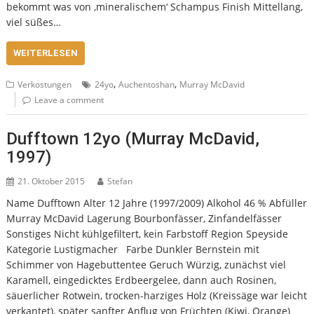
bekommt was von ‚mineralischem‘ Schampus Finish Mittellang,
viel süßes…
WEITERLESEN
,
,
Verkostungen
24yo
Auchentoshan
Murray McDavid
Leave a comment
Dufftown 12yo (Murray McDavid,
1997)
21. Oktober 2015
Stefan
Name Dufftown Alter 12 Jahre (1997/2009) Alkohol 46 % Abfüller
Murray McDavid Lagerung Bourbonfässer, Zinfandelfässer
Sonstiges Nicht kühlgefiltert, kein Farbstoff Region Speyside
Kategorie Lustigmacher Farbe Dunkler Bernstein mit
Schimmer von Hagebuttentee Geruch Würzig, zunächst viel
Karamell, eingedicktes Erdbeergelee, dann auch Rosinen,
säuerlicher Rotwein, trocken-harziges Holz (Kreissäge war leicht
verkantet), später sanfter Anflug von Früchten (Kiwi, Orange)