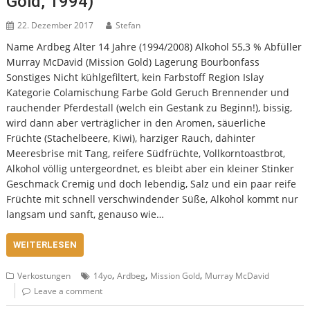
Gold, 1994)
22. Dezember 2017
Stefan
Name Ardbeg Alter 14 Jahre (1994/2008) Alkohol 55,3 % Abfüller
Murray McDavid (Mission Gold) Lagerung Bourbonfass
Sonstiges Nicht kühlgefiltert, kein Farbstoff Region Islay
Kategorie Colamischung Farbe Gold Geruch Brennender und
rauchender Pferdestall (welch ein Gestank zu Beginn!), bissig,
wird dann aber verträglicher in den Aromen, säuerliche
Früchte (Stachelbeere, Kiwi), harziger Rauch, dahinter
Meeresbrise mit Tang, reifere Südfrüchte, Vollkorntoastbrot,
Alkohol völlig untergeordnet, es bleibt aber ein kleiner Stinker
Geschmack Cremig und doch lebendig, Salz und ein paar reife
Früchte mit schnell verschwindender Süße, Alkohol kommt nur
langsam und sanft, genauso wie…
WEITERLESEN
,
,
,
Verkostungen
14yo
Ardbeg
Mission Gold
Murray McDavid
Leave a comment