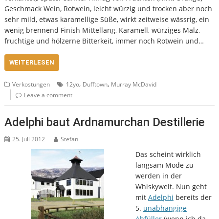
Geschmack Wein, Rotwein, leicht würzig und trocken aber noch
sehr mild, etwas karamellige Süße, wirkt zeitweise wässrig, ein
wenig brennend Finish Mittellang, Karamell, würziges Malz,
fruchtige und hölzerne Bitterkeit, immer noch Rotwein und…
WEITERLESEN
,
,
Verkostungen
12yo
Dufftown
Murray McDavid
Leave a comment
Adelphi baut Ardnamurchan Destillerie
25. Juli 2012
Stefan
Das scheint wirklich
langsam Mode zu
werden in der
Whiskywelt. Nun geht
mit
Adelphi
bereits der
5.
unabhängige
Abfüller
(wenn ich da