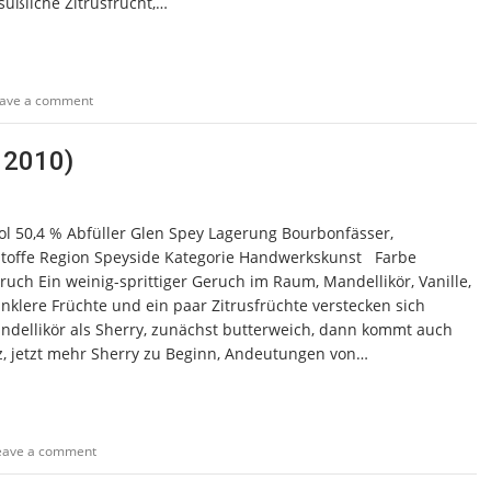
üßliche Zitrusfrucht,…
ave a comment
 2010)
hol 50,4 % Abfüller Glen Spey Lagerung Bourbonfässer,
rbstoffe Region Speyside Kategorie Handwerkskunst Farbe
ch Ein weinig-sprittiger Geruch im Raum, Mandellikör, Vanille,
dunklere Früchte und ein paar Zitrusfrüchte verstecken sich
ndellikör als Sherry, zunächst butterweich, dann kommt auch
alz, jetzt mehr Sherry zu Beginn, Andeutungen von…
eave a comment