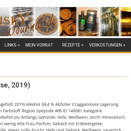
LINKS
MEIN VORRAT
REZEPTE
VERKOSTUNGEN
se, 2019)
gefüllt 2019) Alkohol 58,4 % Abfüller Cragganmore Lagerung
ein Farbstoff Region Speyside WB-ID 140081 Kategorie
ohol (zu Anfang), Getreide, Hefe, Weißwein, leicht mineralisch,
 ein wenig Alte-Frau-Parfüm, Gebäck mit Erdbeergelee,
lle, etwas süße Frucht, Hefe und Gebäck, Weißwein, säuerlich,