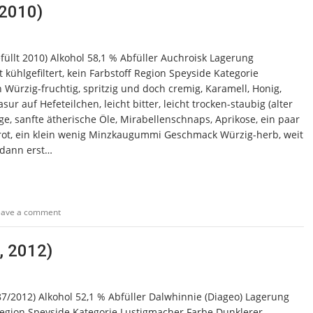
 2010)
füllt 2010) Alkohol 58,1 % Abfüller Auchroisk Lagerung
kühlgefiltert, kein Farbstoff Region Speyside Kategorie
Würzig-fruchtig, spritzig und doch cremig, Karamell, Honig,
sur auf Hefeteilchen, leicht bitter, leicht trocken-staubig (alter
e, sanfte ätherische Öle, Mirabellenschnaps, Aprikose, ein paar
brot, ein klein wenig Minzkaugummi Geschmack Würzig-herb, weit
, dann erst…
eave a comment
, 2012)
87/2012) Alkohol 52,1 % Abfüller Dalwhinnie (Diageo) Lagerung
 Region Speyside Kategorie Lustigmacher Farbe Dunklerer