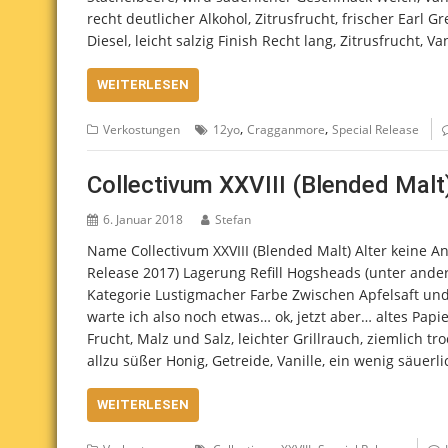
recht deutlicher Alkohol, Zitrusfrucht, frischer Earl G
Diesel, leicht salzig Finish Recht lang, Zitrusfrucht, Va
WEITERLESEN
,
,
Verkostungen
12yo
Cragganmore
Special Release
Collectivum XXVIII (Blended Malt
6. Januar 2018
Stefan
Name Collectivum XXVIII (Blended Malt) Alter keine An
Release 2017) Lagerung Refill Hogsheads (unter andere
Kategorie Lustigmacher Farbe Zwischen Apfelsaft und
warte ich also noch etwas… ok, jetzt aber… altes Pap
Frucht, Malz und Salz, leichter Grillrauch, ziemlich t
allzu süßer Honig, Getreide, Vanille, ein wenig säuerli
WEITERLESEN