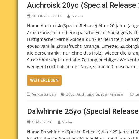
Auchroisk 20yo (Special Release
10. Oktober 2016
Stefan
Name Auchroisk (Special Release) Alter 20 Jahre (abge
Amerikanische und europäische Eiche Sonstiges Nicht 
Lustigmacher Farbe Golden-dunkler Bernstein Geruch 
etwas Vanille, Zitrusfrucht (Orange, Limette), Zuckergla
Kleiderschrank… nur ohne das Holz), wieder die Orang
Streichholzköpfe und alte Zeitung, mehliges Weizen
weniger Frucht als in der Nase, schnelle Chilischärfe
WEITERLESEN
,
,
Verkostungen
20yo
Auchroisk
Special Release
L
Dalwhinnie 25yo (Special Release
5. Mai 2016
Stefan
Name Dalwhinnie (Special Release) Alter 25 Jahre (19
Bourbonfässer Sonstiges Kühlgefiltert, mit Farbstoff