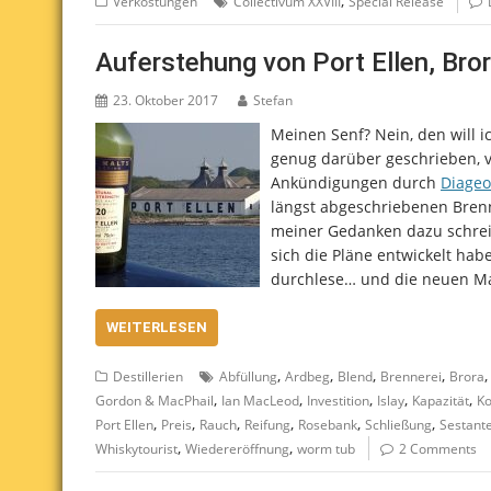
,
Verkostungen
Collectivum XXVIII
Special Release
Auferstehung von Port Ellen, Br
23. Oktober 2017
Stefan
Meinen Senf? Nein, den will 
genug darüber geschrieben, v
Ankündigungen durch
Diageo
längst abgeschriebenen Brenn
meiner Gedanken dazu schrei
sich die Pläne entwickelt hab
durchlese… und die neuen Ma
WEITERLESEN
,
,
,
,
Destillerien
Abfüllung
Ardbeg
Blend
Brennerei
Brora
,
,
,
,
,
Gordon & MacPhail
Ian MacLeod
Investition
Islay
Kapazität
K
,
,
,
,
,
,
Port Ellen
Preis
Rauch
Reifung
Rosebank
Schließung
Sestant
,
,
Whiskytourist
Wiedereröffnung
worm tub
2 Comments