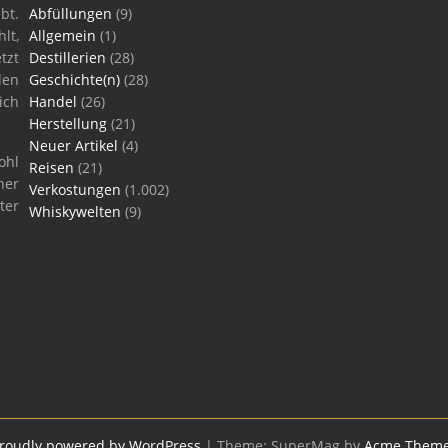
bt.
Abfüllungen
(9)
lt,
Allgemein
(1)
tzt
Destillerien
(28)
len
Geschichte(n)
(28)
ich
Handel
(26)
Herstellung
(21)
Neuer Artikel
(4)
ohl
Reisen
(21)
ner
Verkostungen
(1.002)
ter
Whiskywelten
(9)
roudly powered by WordPress
|
Theme: SuperMag by
Acme Them