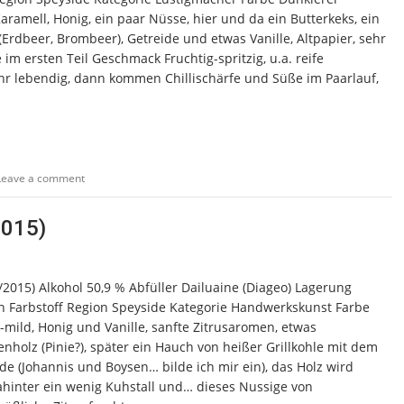
aramell, Honig, ein paar Nüsse, hier und da ein Butterkeks, ein
Erdbeer, Brombeer), Getreide und etwas Vanille, Altpapier, sehr
im ersten Teil Geschmack Fruchtig-spritzig, u.a. reife
hr lebendig, dann kommen Chillischärfe und Süße im Paarlauf,
Leave a comment
2015)
/2015) Alkohol 50,9 % Abfüller Dailuaine (Diageo) Lagerung
ein Farbstoff Region Speyside Kategorie Handwerkskunst Farbe
mild, Honig und Vanille, sanfte Zitrusaromen, etwas
olz (Pinie?), später ein Hauch von heißer Grillkohle mit dem
 (Johannis und Boysen… bilde ich mir ein), das Holz wird
dahinter ein wenig Kuhstall und… dieses Nussige von