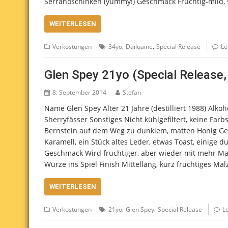
Serranoschinken (yummy!) Geschmack Fruchtig-mild, s
WEITERLESEN
,
,
Verkostungen
34yo
Dailuaine
Special Release
Le
Glen Spey 21yo (Special Release,
8. September 2014
Stefan
Name Glen Spey Alter 21 Jahre (destilliert 1988) Alko
Sherryfässer Sonstiges Nicht kühlgefiltert, keine Fa
Bernstein auf dem Weg zu dunklem, matten Honig Geru
Karamell, ein Stück altes Leder, etwas Toast, einige 
Geschmack Wird fruchtiger, aber wieder mit mehr Ma
Würze ins Spiel Finish Mittellang, kurz fruchtiges M
WEITERLESEN
,
,
Verkostungen
21yo
Glen Spey
Special Release
L