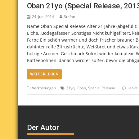
Oban 21yo (Special Release, 201
24. Juni 2014
Stefan
Name Oban Special Release Alter 21 Jahre (abgefüllt
Eiche, ‚Bodegafässer‘ Sonstiges Nicht kühlgefiltert,
Farbe Ein schön warmer und doch frischer brauner Ber
dahinter reife Zitrusfrüchte, Weißbrot und etwas Kar
holzige Aromen Geschmack Sofort wieder komplexe W
Kaffeebohnen, danach wird er süßer, bevor die obliga
WEITERLESEN
,
,
Verkostungen
21yo
Oban
Special Release
Leave
Der Autor