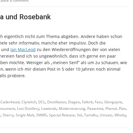
Leave a comment
ora und Rosebank
ich eigentlich nicht zum Thema abgeben. Andere haben schon
iele sehr informativ, manche eher impulsiv. Doch die
und
Ian MacLeod
zu den Wiedereröffnungen der von vielen
ereien fand ich so ungewöhnlich, dass ich gerne ein paar
ben möchte. Weniger als „meinen Senf“ als um zu schauen, wie
en, wenn ich mir diesen Post in 5 oder 10 Jahren noch einmal
lts probiere.
,
,
,
,
,
,
,
,
,
Cadenhead
Clynelish
DCL
Destillation
Diageo
Falkirk
Fass
Glengoyne
,
,
,
,
,
,
,
onsument
Lost Distillery
Lowlands
Modernisierung
Paxarette
Phenol
Plan
,
,
,
,
,
,
,
,
,
e
Sherry
Single Malt
SMWS
Special Release
Stil
Tamdhu
Umsatz
Whisky