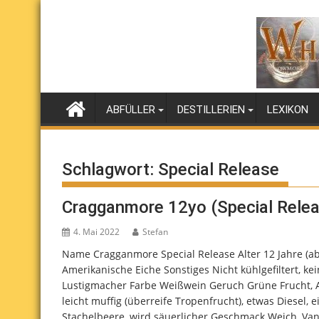
Skip
to
content
ABFÜLLER
DESTILLERIEN
LEXIKON
Schlagwort:
Special Release
Cragganmore 12yo (Special Relea
4. Mai 2022
Stefan
Name Cragganmore Special Release Alter 12 Jahre (ab
Amerikanische Eiche Sonstiges Nicht kühlgefiltert, k
Lustigmacher Farbe Weißwein Geruch Grüne Frucht, Alk
leicht muffig (überreife Tropenfrucht), etwas Diesel,
Stachelbeere, wird säuerlicher Geschmack Weich, Vani